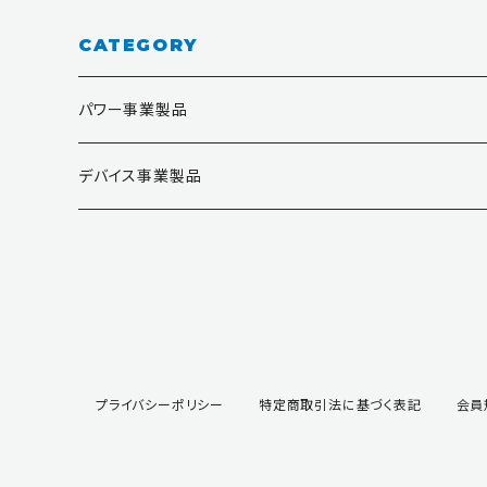
CATEGORY
パワー事業製品
ゲートドライバ
デバイス事業製品
DC/DCコンバータ
MFT（ミニカスタムIC）
ハイブリッドIC
アナログIC
SiCドライバ
トランジスタ・ダイオード
プライバシーポリシー
特定商取引法に基づく表記
会員