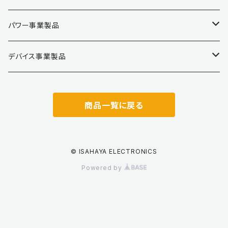
パワー事業製品
ゲートドライバ
デバイス事業製品
DC/DCコンバータ
MFT（ミニカスタムIC）
商品一覧に戻る
ハイブリッドIC
アナログIC
SiCドライバ
トランジスタ・ダイオード
© ISAHAYA ELECTRONICS
Powered by