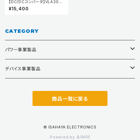
【DC/DCコンバータ】VLA303A
-01R
¥15,400
CATEGORY
パワー事業製品
ゲートドライバ
デバイス事業製品
DC/DCコンバータ
MFT（ミニカスタムIC）
商品一覧に戻る
ハイブリッドIC
アナログIC
SiCドライバ
トランジスタ・ダイオード
© ISAHAYA ELECTRONICS
Powered by