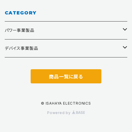
CATEGORY
パワー事業製品
ゲートドライバ
デバイス事業製品
DC/DCコンバータ
MFT（ミニカスタムIC）
商品一覧に戻る
ハイブリッドIC
アナログIC
SiCドライバ
トランジスタ・ダイオード
© ISAHAYA ELECTRONICS
Powered by